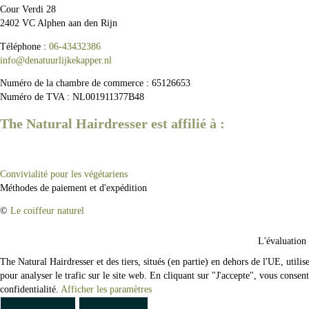
Cour Verdi 28
2402 VC Alphen aan den Rijn
Téléphone :
06-43432386
info@denatuurlijkekapper.nl
Numéro de la chambre de commerce : 65126653
Numéro de TVA : NL001911377B48
The Natural Hairdresser est affilié à :
©
Le coiffeur naturel
Facebook
Instagram
Sur
L'évaluation
mesure
The Natural Hairdresser et des tiers, situés (en partie) en dehors de l'UE, utili
pour analyser le trafic sur le site web. En cliquant sur "J'accepte", vous consen
confidentialité.
Afficher les paramètres