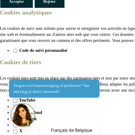
Accepter
Rejeter
Cookies analytiques
Les cookies de suivi sont utilisés pour suivre et enregistrer vos activités en l
site web et éventuellement sur d'autres sites web que vous visitez. Ces données 
garantissent que vous recevez un contenu et des offres pertinents. Vous pouvez d
Code de suivi personnalisé
Cookies de tiers
Les cookies tiers sont mis en place par des partenaires tiers et non par notre si
vous visitez. Ils nous aident, ainsi que nos partenaires, à :Mieux adapter les pu
Vragen over haarverzorging of producten? Van
tiers contribuent à une expérience plus personnalisée, ils peuvent avoir une inci
mij krijg je direct antwoord!
English (UK)
YouTube
Vimeo
Deutsch
SoundCloud
Facebook
Nederlands
Flickr
Français de Belgique
X