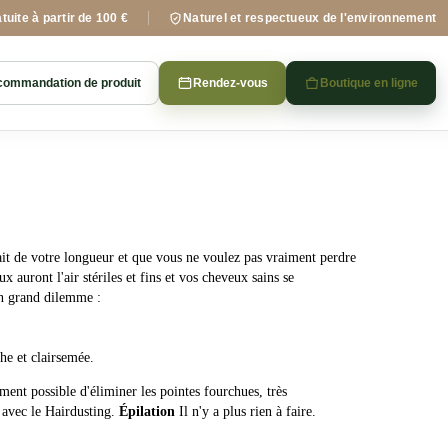
tuite à partir de 100 €
Naturel et respectueux de l'environnement
ommandation de produit
Rendez-vous
Boutique en ligne
fait de votre longueur et que vous ne voulez pas vraiment perdre
x auront l'air stériles et fins et vos cheveux sains se
un grand dilemme :
he et clairsemée.
ment possible d'éliminer les pointes fourchues, très
e avec le Hairdusting.
Épilation
Il n'y a plus rien à faire.