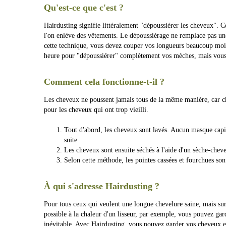
Qu'est-ce que c'est ?
Hairdusting signifie littéralement "dépoussiérer les cheveux". Ce
l'on enlève des vêtements. Le dépoussiérage ne remplace pas une
cette technique, vous devez couper vos longueurs beaucoup moins
heure pour "dépoussiérer" complètement vos mèches, mais vous 
Comment cela fonctionne-t-il ?
Les cheveux ne poussent jamais tous de la même manière, car cha
pour les cheveux qui ont trop vieilli.
Tout d'abord, les cheveux sont lavés. Aucun masque capill
suite.
Les cheveux sont ensuite séchés à l'aide d'un sèche-cheve
Selon cette méthode, les pointes cassées et fourchues so
À qui s'adresse Hairdusting ?
Pour tous ceux qui veulent une longue chevelure saine, mais su
possible à la chaleur d'un lisseur, par exemple, vous pouvez ga
inévitable. Avec Hairdusting, vous pouvez garder vos cheveux en