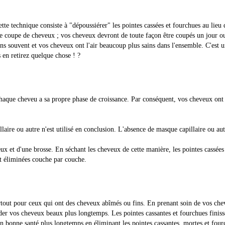
tte technique consiste à "dépoussiérer" les pointes cassées et fourchues au lieu 
 coupe de cheveux ; vos cheveux devront de toute façon être coupés un jour ou 
 souvent et vos cheveux ont l'air beaucoup plus sains dans l'ensemble. C'est un
en retirez quelque chose ! ?
que cheveu a sa propre phase de croissance. Par conséquent, vos cheveux ont pl
aire ou autre n'est utilisé en conclusion. L'absence de masque capillaire ou autr
ux et d'une brosse. En séchant les cheveux de cette manière, les pointes cassées
nt éliminées couche par couche.
rtout pour ceux qui ont des cheveux abîmés ou fins. En prenant soin de vos che
rder vos cheveux beaux plus longtemps. Les pointes cassantes et fourchues finiss
 bonne santé plus longtemps en éliminant les pointes cassantes, mortes et four