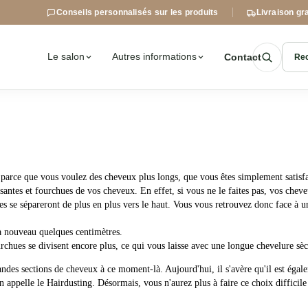
Conseils personnalisés sur les produits
Livraison gra
Le salon
Autres informations
Contact
Rec
ur parce que vous voulez des cheveux plus longs, que vous êtes simplement satis
santes et fourchues de vos cheveux. En effet, si vous ne le faites pas, vos cheveu
es se sépareront de plus en plus vers le haut. Vous vous retrouvez donc face à 
 à nouveau quelques centimètres.
hues se divisent encore plus, ce qui vous laisse avec une longue chevelure sèc
andes sections de cheveux à ce moment-là. Aujourd'hui, il s'avère qu'il est égale
 appelle le Hairdusting. Désormais, vous n'aurez plus à faire ce choix difficil