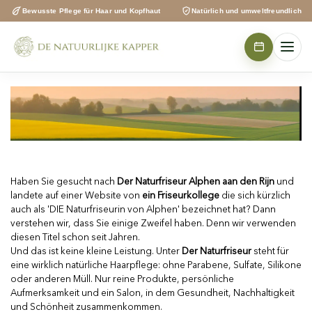
Zum
Bewusste Pflege für Haar und Kopfhaut
Natürlich und umweltfreundlich
Inhalt
springen
Haben Sie gesucht nach
Der Naturfriseur Alphen aan den Rijn
und
landete auf einer Website von
ein Friseurkollege
die sich kürzlich
auch als 'DIE Naturfriseurin von Alphen' bezeichnet hat? Dann
verstehen wir, dass Sie einige Zweifel haben. Denn wir verwenden
diesen Titel schon seit Jahren.
Und das ist keine kleine Leistung. Unter
Der Naturfriseur
steht für
eine wirklich natürliche Haarpflege: ohne Parabene, Sulfate, Silikone
oder anderen Müll. Nur reine Produkte, persönliche
Aufmerksamkeit und ein Salon, in dem Gesundheit, Nachhaltigkeit
und Schönheit zusammenkommen.