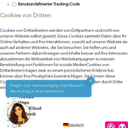
Benutzerdefinierter Tracking-Code
Cookies von Dritten
Cookies von Drittanbietern werden von Drittpartnern und nicht von
unserer Website selbst gesetzt. Diese Cookies sammeln Daten über Ihr
Online-Verhalten und Ihre Interaktionen, sowohl auf unserer Website als
auch auf anderen Websites, die Sie besuchen. Sie helfen uns und
unseren Partnern dabei:Anzeigen und Inhalte besser auf Ihre Interessen
abzustimmen die Wirksamkeit von Werbekampagnen zu messen
Bereitstellung von Funktionen für soziale MedienCookies von
Drittanbietern tragen zwar zu einem persönlicheren Erlebnis bei,
können aber Ihre Privatsphäre beeinträchtigen. Sie können diese
✕
Cookies deaktivieren, wenn Sie die Erfassung von Daten durch Dritte
Vragen over haarverzorging of producten?
einschränken möchten.
Van mij krijg je direct antwoord!
English (UK)
YouTube
Vimeo
Français de Belgique
SoundCloud
Facebook
Nederlands
Flickr
Deutsch
X
9,9